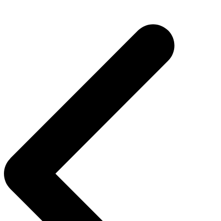
Navegación
de
entradas