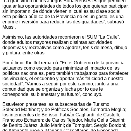
“La gran virtud de los Juegos Bonaerenses es que permiten
igualar las oportunidades de todos los que quieran participar,
sin importar ni de dónde vienen ni cuál es su clase social:
esta política pública de la Provincia no es un gasto, es una
enorme inversión para reducir las desigualdades”, subrayó
Mussi.
Asimismo, las autoridades recorrieron el SUM “La Calle”,
donde adultos mayores realizan distintas actividades
deportivas y recreativas como ajedrez, tenis de mesa, dibujo
y pintura, entre otras.
Por último, Kicillof remarcó: “En el Gobierno de la provincia
actuamos como escudo para minimizar el impacto de las
políticas nacionales, pero también trabajamos para fortalecer
los vínculos, el encuentro y aportar más felicidad a nuestra
sociedad”. “Vamos a seguir por este camino, junto a una
comunidad que se organiza y lucha por lo que le
corresponde: su bienestar y su futuro”, concluyó.
Estuvieron presentes las subsecretarias de Turismo,
Soledad Martínez; y de Políticas Sociales, Bernarda Meglia;
los intendentes de Berisso, Fabián Cagliardi; de Castelli,
Francisco Echarren; de Carlos Tejedor, María Celia Gianini;
de Benito Juárez, Julio Marini; de Tornquist, Sergio Bordoni;
de Almirante Brown, Mariano Cascallares; de Ensenada,