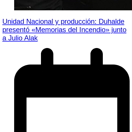
Unidad Nacional y producción: Duhalde
presentó «Memorias del Incendio» junto
a Julio Alak