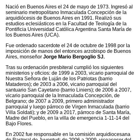
Nació en Buenos Aires el 24 de mayo de 1973. Ingresó al
seminario metropolitano Inmaculada Concepción de la
arquidiócesis de Buenos Aires en 1991. Realizó sus
estudios eclesiásticos en la Facultad de Teología de la
Pontificia Universidad Católica Argentina Santa María de
los Buenos Aires (UCA).
Fue ordenado sacerdote el 24 de octubre de 1998 por la
imposición de manos del entonces arzobispo de Buenos
Aires, monseñor
Jorge Mario Bergoglio SJ.
Tras su ordenación presbiteral cumplió los siguientes
ministerios y oficios: de 1999 a 2003, vicario parroquial de
Nuestra Señora de Luján de los Patriotas (barrio
Mataderos); de 2003 a 2006, vicario parroquial del
santuario San Cayetano (barrio Liniers); de 2006 a 2007,
vicario parroquial de la Inmaculada Concepción, de
Belgrano; de 2007 a 2009, primero administrador
parroquial y luego párroco de Virgen Inmaculada (barrio
Villa Soldati); y de 2009 a 2017, párroco de Santa María,
Madre del Pueblo, en la villa de emergencia 1-11-14 del
Bajo Flores.
En 2002 fue responsable en la comisión arquidiocesana
de Pastoral de Juventud; de 2006 a 2009, viceasesor del