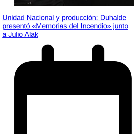
Unidad Nacional y producción: Duhalde
presentó «Memorias del Incendio» junto
a Julio Alak