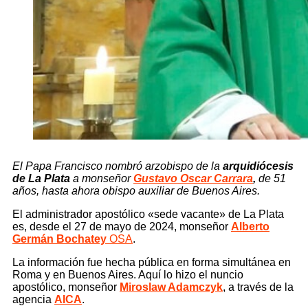
El Papa Francisco nombró arzobispo de la
arquidiócesis
de
La Plata
a monseñor
Gustavo Oscar Carrara
,
de 51
años, hasta ahora obispo auxiliar de Buenos Aires.
El administrador apostólico «sede vacante» de La Plata
es, desde el 27 de mayo de 2024, monseñor
Alberto
Germán Bochatey
OSA
.
La información fue hecha pública en forma simultánea en
Roma y en Buenos Aires. Aquí lo hizo el nuncio
apostólico, monseñor
Miroslaw Adamczyk
, a través de la
agencia
AICA
.