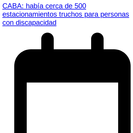
CABA: había cerca de 500
estacionamientos truchos para personas
con discapacidad