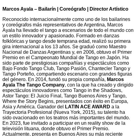
Marcos Ayala – Bailarín | Coreógrafo | Director Artístico
Reconocido internacionalmente como uno de los bailarines
y coreógrafos más representativos de Argentina, Marcos
Ayala ha llevado el tango a escenarios de todo el mundo con
un estilo innovador y apasionado. Formado en danzas
folklóricas y tango desde temprana edad, realizó su primera
gira internacional a los 13 años. Se graduó como Maestro
Nacional de Danzas Argentinas y, en 2006, obtuvo el Primer
Premio en el Campeonato Mundial de Tango en Japón. Ha
sido parte de prestigiosas compañías y espectáculos como
Bajo Fondo Tango Club, Tango Pasión, Chantecler Tango y
Tango Porteño, compartiendo escenario con grandes figuras
del género. En 2014, fundó su propia compañía,
Marcos
Ayala The Tango Company
, con la que ha creado y dirigido
espectáculos innovadores como Tango in the Shadows,
Astor Tango: El Juicio Final, Tango Buenos Aires y Tango,
Where the Story Begins, presentados con éxito en Europa,
Asia y América. Ganador del
LATIN ACE AWARD
a la
Trayectoria Profesional (Nueva York, 2015), su talento ha
sido ovacionado en los teatros más importantes del mundo.
En 2023, fue invitado a participar en un reality show de la
televisión lituana, donde obtuvo el Primer Premio.
Actualmente, presenta en Buenos Aires su más reciente