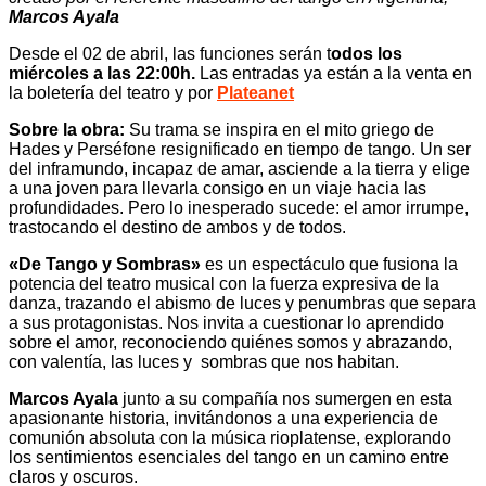
Marcos Ayala
Desde el 02 de abril, las funciones serán t
odos los
miércoles a las 22:00h.
Las entradas ya están a la venta en
la boletería del teatro y por
Plateanet
Sobre la obra:
Su trama se inspira en el mito griego de
Hades y Perséfone resignificado en tiempo de tango. Un ser
del inframundo, incapaz de amar, asciende a la tierra y elige
a una joven para llevarla consigo en un viaje hacia las
profundidades. Pero lo inesperado sucede: el amor irrumpe,
trastocando el destino de ambos y de todos.
«De Tango y Sombras»
es un espectáculo que fusiona la
potencia del teatro musical con la fuerza expresiva de la
danza, trazando el abismo de luces y penumbras que separa
a sus protagonistas. Nos invita a cuestionar lo aprendido
sobre el amor, reconociendo quiénes somos y abrazando,
con valentía, las luces y sombras que nos habitan.
Marcos Ayala
junto a su compañía nos sumergen en esta
apasionante historia, invitándonos a una experiencia de
comunión absoluta con la música rioplatense, explorando
los sentimientos esenciales del tango en un camino entre
claros y oscuros.