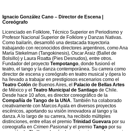
Ignacio González Cano – Director de Escena |
Coreógrafo
Licenciado en Folklore, Técnico Superior en Periodismo y
Profesor Nacional Superior de Folklore y Danzas Nativas.
Como bailarín, desarrolló una destacada trayectoria
trabajando con reconocidos directores argentinos, como Ana
María Stekelman (Tangokinesis), Oscar Araiz (Ballet de
Bolsillo) y Laura Roatta (Pies Desnudos), entre otros.
Fundador del proyecto
Tempotango
, donde fusionó el
teatro, el tango y la danza contemporánea. Su carrera como
director de escena y coreógrafo en teatro musical y ópera lo
ha llevado a trabajar en prestigiosos escenarios como el
Teatro Colón
de Buenos Aires, el
Palacio de Bellas Artes
de México y el
Teatro Municipal de Santiago
de Chile.
Desde hace 10 años, es director coreográfico de la
Compañía de Tango de la UNA
. También ha colaborado
creativamente con Marcos Ayala en diversos proyectos
escénicos, aportando su visión innovadora al tango y la
danza. A lo largo de su carrera, ha recibido múltiples
distinciones, entre ellas el premio
Trinidad Guevara
por su
coreografía en
Crimen Pasional
y el premio
Tango
por su