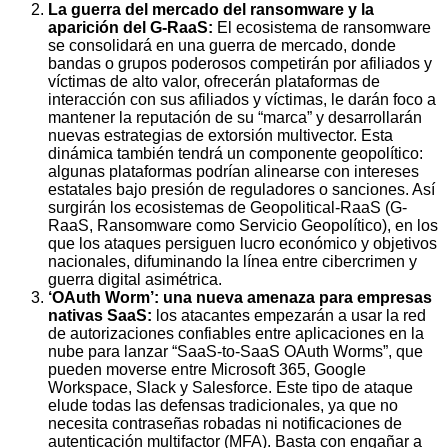
La guerra del mercado del ransomware y la
aparición del G-RaaS:
El ecosistema de ransomware
se consolidará en una guerra de mercado, donde
bandas o grupos poderosos competirán por afiliados y
víctimas de alto valor, ofrecerán plataformas de
interacción con sus afiliados y víctimas, le darán foco a
mantener la reputación de su “marca” y desarrollarán
nuevas estrategias de extorsión multivector. Esta
dinámica también tendrá un componente geopolítico:
algunas plataformas podrían alinearse con intereses
estatales bajo presión de reguladores o sanciones. Así
surgirán los ecosistemas de Geopolitical-RaaS (G-
RaaS, Ransomware como Servicio Geopolítico), en los
que los ataques persiguen lucro económico y objetivos
nacionales, difuminando la línea entre cibercrimen y
guerra digital asimétrica.
‘OAuth Worm’: una nueva amenaza para empresas
nativas SaaS:
los atacantes empezarán a usar la red
de autorizaciones confiables entre aplicaciones en la
nube para lanzar “SaaS-to-SaaS OAuth Worms”, que
pueden moverse entre Microsoft 365, Google
Workspace, Slack y Salesforce. Este tipo de ataque
elude todas las defensas tradicionales, ya que no
necesita contraseñas robadas ni notificaciones de
autenticación multifactor (MFA). Basta con engañar a