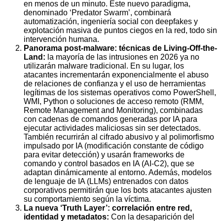
en menos de un minuto. Este nuevo paradigma,
denominado ‘Predator Swarm’, combinará
automatización, ingeniería social con deepfakes y
explotación masiva de puntos ciegos en la red, todo sin
intervención humana.
Panorama post-malware: técnicas de Living-Off-the-
Land:
la mayoría de las intrusiones en 2026 ya no
utilizarán malware tradicional. En su lugar, los
atacantes incrementarán exponencialmente el abuso
de relaciones de confianza y el uso de herramientas
legítimas de los sistemas operativos como PowerShell,
WMI, Python o soluciones de acceso remoto (RMM,
Remote Management and Monitoring), combinadas
con cadenas de comandos generadas por IA para
ejecutar actividades maliciosas sin ser detectados.
También recurrirán al cifrado abusivo y al polimorfismo
impulsado por IA (modificación constante de código
para evitar detección) y usarán frameworks de
comando y control basados en IA (AI-C2), que se
adaptan dinámicamente al entorno. Además, modelos
de lenguaje de IA (LLMs) entrenados con datos
corporativos permitirán que los bots atacantes ajusten
su comportamiento según la víctima.
La nueva ‘Truth Layer’: correlación entre red,
identidad y metadatos:
Con la desaparición del