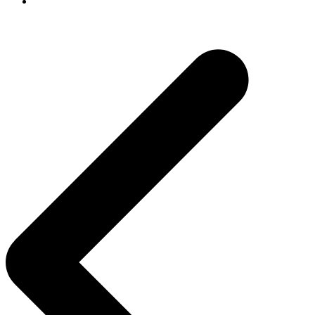
Navegación
de
entradas