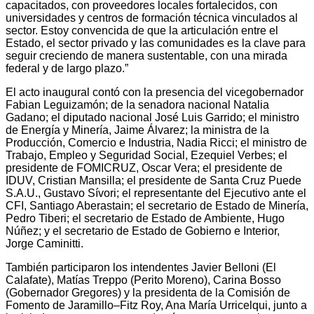
capacitados, con proveedores locales fortalecidos, con
universidades y centros de formación técnica vinculados al
sector. Estoy convencida de que la articulación entre el
Estado, el sector privado y las comunidades es la clave para
seguir creciendo de manera sustentable, con una mirada
federal y de largo plazo.”
El acto inaugural contó con la presencia del vicegobernador
Fabian Leguizamón; de la senadora nacional Natalia
Gadano; el diputado nacional José Luis Garrido; el ministro
de Energía y Minería, Jaime Álvarez; la ministra de la
Producción, Comercio e Industria, Nadia Ricci; el ministro de
Trabajo, Empleo y Seguridad Social, Ezequiel Verbes; el
presidente de FOMICRUZ, Oscar Vera; el presidente de
IDUV, Cristian Mansilla; el presidente de Santa Cruz Puede
S.A.U., Gustavo Sívori; el representante del Ejecutivo ante el
CFI, Santiago Aberastain; el secretario de Estado de Minería,
Pedro Tiberi; el secretario de Estado de Ambiente, Hugo
Núñez; y el secretario de Estado de Gobierno e Interior,
Jorge Caminitti.
También participaron los intendentes Javier Belloni (El
Calafate), Matías Treppo (Perito Moreno), Carina Bosso
(Gobernador Gregores) y la presidenta de la Comisión de
Fomento de Jaramillo–Fitz Roy, Ana María Urricelqui, junto a