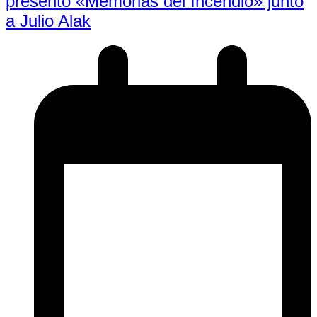
presentó «Memorias del Incendio» junto
a Julio Alak