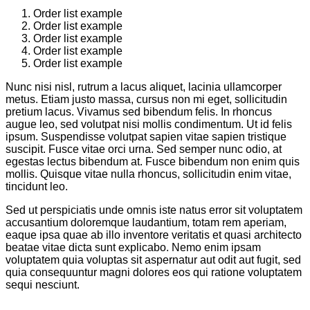
Order list example
Order list example
Order list example
Order list example
Order list example
Nunc nisi nisl, rutrum a lacus aliquet, lacinia ullamcorper
metus. Etiam justo massa, cursus non mi eget, sollicitudin
pretium lacus. Vivamus sed bibendum felis. In rhoncus
augue leo, sed volutpat nisi mollis condimentum. Ut id felis
ipsum. Suspendisse volutpat sapien vitae sapien tristique
suscipit. Fusce vitae orci urna. Sed semper nunc odio, at
egestas lectus bibendum at. Fusce bibendum non enim quis
mollis. Quisque vitae nulla rhoncus, sollicitudin enim vitae,
tincidunt leo.
Sed ut perspiciatis unde omnis iste natus error sit voluptatem
accusantium doloremque laudantium, totam rem aperiam,
eaque ipsa quae ab illo inventore veritatis et quasi architecto
beatae vitae dicta sunt explicabo. Nemo enim ipsam
voluptatem quia voluptas sit aspernatur aut odit aut fugit, sed
quia consequuntur magni dolores eos qui ratione voluptatem
sequi nesciunt.