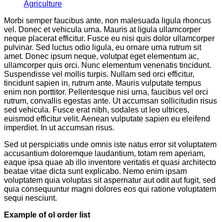
Agriculture
Morbi semper faucibus ante, non malesuada ligula rhoncus
vel. Donec et vehicula urna. Mauris at ligula ullamcorper
neque placerat efficitur. Fusce eu nisi quis dolor ullamcorper
pulvinar. Sed luctus odio ligula, eu ornare urna rutrum sit
amet. Donec ipsum neque, volutpat eget elementum ac,
ullamcorper quis orci. Nunc elementum venenatis tincidunt.
Suspendisse vel mollis turpis. Nullam sed orci efficitur,
tincidunt sapien in, rutrum ante. Mauris vulputate tempus
enim non porttitor. Pellentesque nisi urna, faucibus vel orci
rutrum, convallis egestas ante. Ut accumsan sollicitudin risus
sed vehicula. Fusce erat nibh, sodales ut leo ultrices,
euismod efficitur velit. Aenean vulputate sapien eu eleifend
imperdiet. In ut accumsan risus.
Sed ut perspiciatis unde omnis iste natus error sit voluptatem
accusantium doloremque laudantium, totam rem aperiam,
eaque ipsa quae ab illo inventore veritatis et quasi architecto
beatae vitae dicta sunt explicabo. Nemo enim ipsam
voluptatem quia voluptas sit aspernatur aut odit aut fugit, sed
quia consequuntur magni dolores eos qui ratione voluptatem
sequi nesciunt.
Example of ol order list