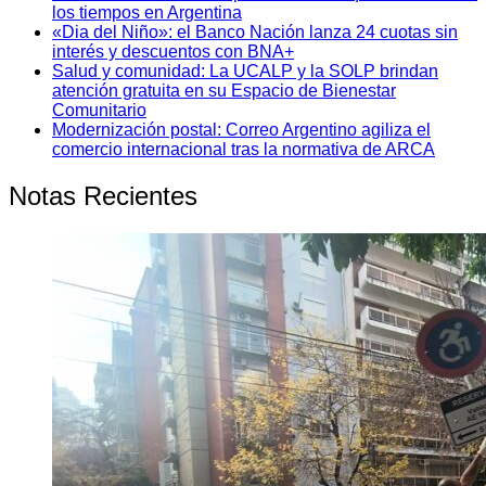
los tiempos en Argentina
«Dia del Niño»: el Banco Nación lanza 24 cuotas sin
interés y descuentos con BNA+
Salud y comunidad: La UCALP y la SOLP brindan
atención gratuita en su Espacio de Bienestar
Comunitario
Modernización postal: Correo Argentino agiliza el
comercio internacional tras la normativa de ARCA
Notas Recientes