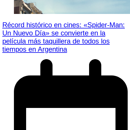
Récord histórico en cines: «Spider-Man:
Un Nuevo Día» se convierte en la
película más taquillera de todos los
tiempos en Argentina