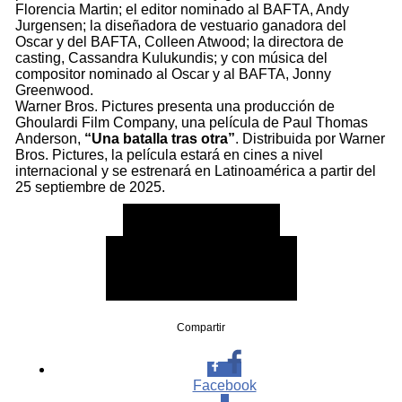
Florencia Martin; el editor nominado al BAFTA, Andy
Jurgensen; la diseñadora de vestuario ganadora del
Oscar y del BAFTA, Colleen Atwood; la directora de
casting, Cassandra Kulukundis; y con música del
compositor nominado al Oscar y al BAFTA, Jonny
Greenwood.
Warner Bros. Pictures presenta una producción de
Ghoulardi Film Company, una película de Paul Thomas
Anderson,
“Una batalla tras otra”
. Distribuida por Warner
Bros. Pictures, la película estará en cines a nivel
internacional y se estrenará en Latinoamérica a partir del
25 septiembre de 2025.
#UnaBatallaTrasOtra
FECHA DE ESTRENO:
25 DE SEPTIEMBRE 2025
SOLO EN CINES
Compartir
Facebook
0