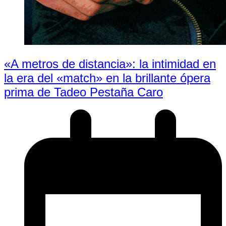
«A metros de distancia»: la intimidad en
la era del «match» en la brillante ópera
prima de Tadeo Pestaña Caro