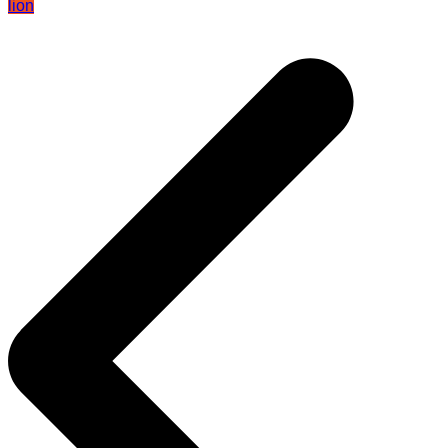
lion
Navegación
de
entradas