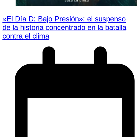
«El Día D: Bajo Presión»: el suspenso
de la historia concentrado en la batalla
contra el clima