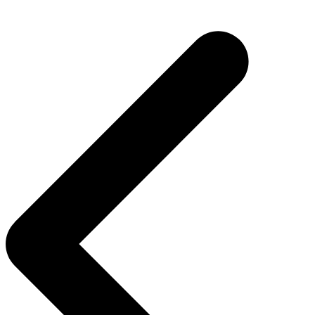
Navegación
de
entradas