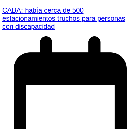
CABA: había cerca de 500
estacionamientos truchos para personas
con discapacidad