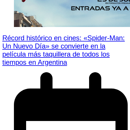
Récord histórico en cines: «Spider-Man:
Un Nuevo Día» se convierte en la
película más taquillera de todos los
tiempos en Argentina