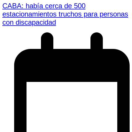
CABA: había cerca de 500
estacionamientos truchos para personas
con discapacidad