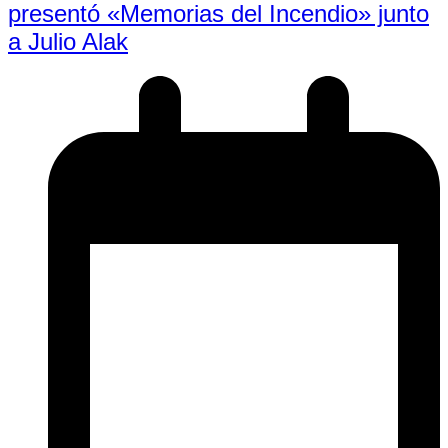
presentó «Memorias del Incendio» junto
a Julio Alak