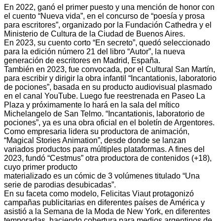
En 2022, ganó el primer puesto y una mención de honor con
el cuento “Nueva vida”, en el concurso de “poesía y prosa
para escritores”, organizado por la Fundación Cathedra y el
Ministerio de Cultura de la Ciudad de Buenos Aires.
En 2023, su cuento corto “En secreto”, quedó seleccionado
para la edición número 21 del libro “Autor”, la nueva
generación de escritores en Madrid, España.
También en 2023, fue convocada, por el Cultural San Martín,
para escribir y dirigir la obra infantil “Incantationis, laboratorio
de pociones”, basada en su producto audiovisual plasmado
en el canal YouTube. Luego fue reestrenada en Paseo La
Plaza y próximamente lo hará en la sala del mítico
Michelangelo de San Telmo. “Incantationis, laboratorio de
pociones”, ya es una obra oficial en el boletín de Argentores.
Como empresaria lidera su productora de animación,
“Magical Stories Animation”, desde donde se lanzan
variados productos para múltiples plataformas. A fines del
2023, fundó “Cestmus” otra productora de contenidos (+18),
cuyo primer producto
materializado es un cómic de 3 volúmenes titulado “Una
serie de parodias desubicadas”.
En su faceta como modelo, Felicitas Viaut protagonizó
campañas publicitarias en diferentes países de América y
asistió a la Semana de la Moda de New York, en diferentes
temporadas, haciendo cobertura para medios argentinos de