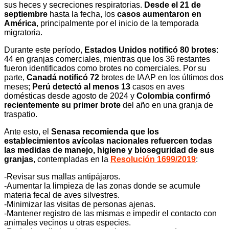
sus heces y secreciones respiratorias.
Desde el 21 de
septiembre
hasta la fecha, los
casos aumentaron en
América
, principalmente por el inicio de la temporada
migratoria.
Durante este período,
Estados Unidos notificó 80 brotes
:
44 en granjas comerciales, mientras que los 36 restantes
fueron identificados como brotes no comerciales. Por su
parte,
Canadá notificó 72
brotes de IAAP en los últimos dos
meses;
Perú detectó al menos 13
casos en aves
domésticas desde agosto de 2024 y
Colombia confirmó
recientemente su primer brote
del año en una granja de
traspatio.
Ante esto, el
Senasa recomienda que los
establecimientos avícolas nacionales refuercen todas
las medidas de manejo, higiene y bioseguridad de sus
granjas
, contempladas en la
Resolución 1699/2019
:
-Revisar sus mallas antipájaros.
-Aumentar la limpieza de las zonas donde se acumule
materia fecal de aves silvestres.
-Minimizar las visitas de personas ajenas.
-Mantener registro de las mismas e impedir el contacto con
animales vecinos u otras especies.