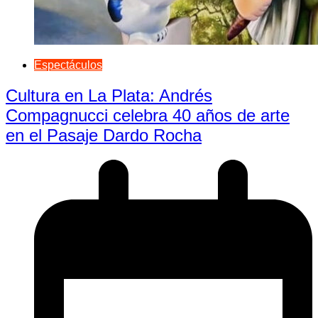
Espectáculos
Cultura en La Plata: Andrés
Compagnucci celebra 40 años de arte
en el Pasaje Dardo Rocha