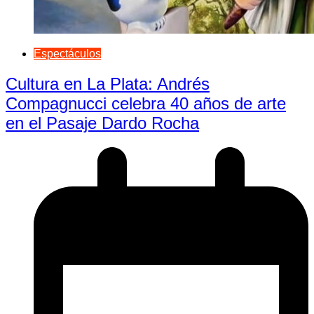
Espectáculos
Cultura en La Plata: Andrés
Compagnucci celebra 40 años de arte
en el Pasaje Dardo Rocha