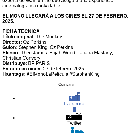
experta de Wan, un trío que asegura una experiencia
cinematográfica inolvidable.
EL MONO LLEGARÁ A LOS CINES EL 27 DE FEBRERO,
2025.
FICHA TÉCNICA
Título original:
The Monkey
Director:
Oz Perkins
Guion:
Stephen King, Oz Perkins
Elenco:
Theo James, Elijah Wood, Tatiana Maslany,
Christian Convery
Distribuye:
BF PARIS
Estreno en cines:
27 de febrero, 2025
Hashtags: #
ElMonoLaPelicula #StephenKing
Compartir
Facebook
0
Twitter