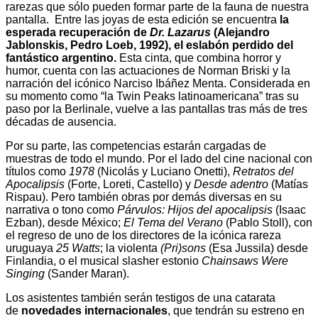
rarezas que sólo pueden formar parte de la fauna de nuestra
pantalla. Entre las joyas de esta edición se encuentra
la
esperada recuperación de
Dr. Lazarus
(Alejandro
Jablonskis, Pedro Loeb, 1992), el eslabón perdido del
fantástico argentino.
Esta cinta, que combina horror y
humor, cuenta con las actuaciones de Norman Briski y la
narración del icónico Narciso Ibáñez Menta. Considerada en
su momento como “la Twin Peaks latinoamericana” tras su
paso por la Berlinale, vuelve a las pantallas tras más de tres
décadas de ausencia.
Por su parte, las competencias estarán cargadas de
muestras de todo el mundo. Por el lado del cine nacional con
títulos como
1978
(Nicolás y Luciano Onetti),
Retratos del
Apocalipsis
(Forte, Loreti, Castello) y
Desde adentro
(Matías
Rispau). Pero también obras por demás diversas en su
narrativa o tono como
Párvulos: Hijos del apocalipsis
(Isaac
Ezban), desde México;
El Tema del Verano
(Pablo Stoll), con
el regreso de uno de los directores de la icónica rareza
uruguaya
25 Watts
; la violenta
(Pri)sons
(Esa Jussila) desde
Finlandia, o el musical slasher estonio
Chainsaws Were
Singing
(Sander Maran).
Los asistentes también serán testigos de una catarata
de
novedades internacionales
, que tendrán su estreno en