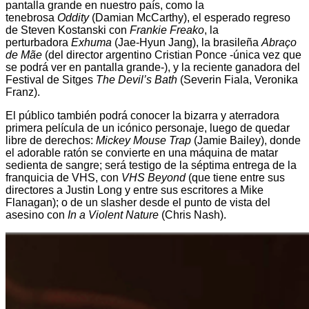
pantalla grande en nuestro país, como la
tenebrosa
Oddity
(Damian McCarthy), el esperado regreso
de Steven Kostanski con
Frankie Freako
, la
perturbadora
Exhuma
(Jae-Hyun Jang), la brasileña
Abraço
de Mãe
(del director argentino Cristian Ponce -única vez que
se podrá ver en pantalla grande-), y la reciente ganadora del
Festival de Sitges
The Devil’s Bath
(Severin Fiala, Veronika
Franz).
El público también podrá conocer la bizarra y aterradora
primera película de un icónico personaje, luego de quedar
libre de derechos:
Mickey Mouse Trap
(Jamie Bailey), donde
el adorable ratón se convierte en una máquina de matar
sedienta de sangre; será testigo de la séptima entrega de la
franquicia de VHS, con
VHS Beyond
(que tiene entre sus
directores a Justin Long y entre sus escritores a Mike
Flanagan); o de un slasher desde el punto de vista del
asesino con
In a Violent Nature
(Chris Nash).