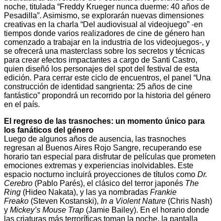
noche, titulada “Freddy Krueger nunca duerme: 40 años de
Pesadilla”. Asimismo, se explorarán nuevas dimensiones
creativas en la charla “Del audiovisual al videojuego” -en
tiempos donde varios realizadores de cine de género han
comenzado a trabajar en la industria de los videojuegos-, y
se ofrecerá una masterclass sobre los secretos y técnicas
para crear efectos impactantes a cargo de Santi Castro,
quien diseñó los personajes del spot del festival de esta
edición. Para cerrar este ciclo de encuentros, el panel “Una
construcción de identidad sangrienta: 25 años de cine
fantástico” propondrá un recorrido por la historia del género
en el país.
El regreso de las trasnoches: un momento único para
los fanáticos del género
Luego de algunos años de ausencia, las trasnoches
regresan al Buenos Aires Rojo Sangre, recuperando ese
horario tan especial para disfrutar de películas que prometen
emociones extremas y experiencias inolvidables. Este
espacio nocturno incluirá proyecciones de títulos como
Dr.
Cerebro
(Pablo Parés), el clásico del terror japonés
The
Ring
(Hideo Nakata), y las ya nombradas
Frankie
Freako
(Steven Kostanski),
In a Violent Nature
(Chris Nash)
y
Mickey’s Mouse Trap
(Jamie Bailey). En el horario donde
las criaturas más terroríficas toman la noche, la pantalla