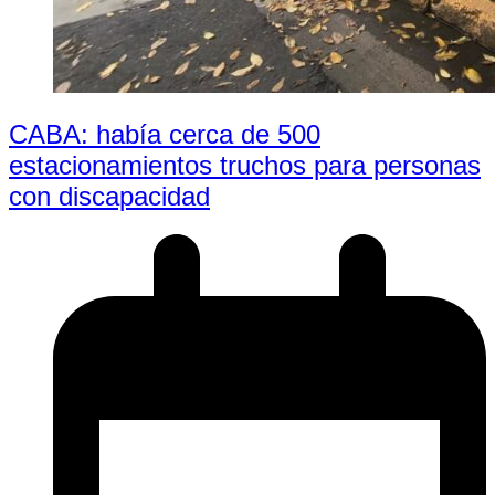
CABA: había cerca de 500
estacionamientos truchos para personas
con discapacidad