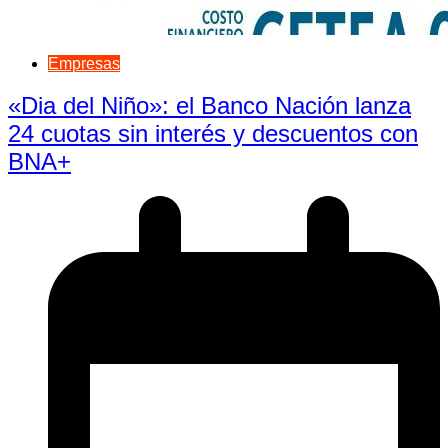
Empresas
«Dia del Niño»: el Banco Nación lanza
24 cuotas sin interés y descuentos con
BNA+