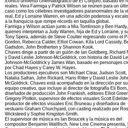
icónico universo cinematográfico de El Conjuro, basado en 
reales. Vera Farmiga y Patrick Wilson se reúnen para un últ
caso como los célebres investigadores paranormales de la v
real, Ed y Lorraine Warren, en una adición poderosa y escalo
a la franquicia que rompe récords en taquilla global.
Farmiga y Wilson actúan junto a Mia Tomlinson y Ben Hardy,
quienes interpretan a Judy Warren, hija de Ed y Lorraine, y s
Tony Spera, además de Steve Coulter regresando como el P
Gordon, Rebecca Calder, Elliot Cowan, Kíla Lord Cassidy, 
Gadsdon, John Brotherton y Shannon Kook.
Chaves dirige a partir de un guión de Ian Goldberg, Richard
y David Leslie Johnson-McGoldrick, con historia de David Le
Johnson-McGoldrick y James Wan, basado en personajes c
por Chad Hayes y Carey W. Hayes.
Los productores ejecutivos son Michael Clear, Judson Scott,
Natalia Safran, John Rickard, Hans Ritter y David Leslie Jo
McGoldrick. Chaves está acompañado en la dirección por su
equipo creativo, que incluye al director de fotografía Eli Born,
diseñador de producción John Frankish, editores Elliot Gree
Gregory Plotkin, supervisor de efectos visuales Scott Edelste
productor de efectos visuales Eric Bruneau y diseñadora de
vestuario Graham Churchyard, con casting realizado por Ro
Wicksteed y Sophie Kingston-Smith.
El supervisor de música es Ian Broucek y la música es del
compositor Benjamin Wallfisch. New Line Cinema presenta, 