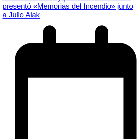
presentó «Memorias del Incendio» junto
a Julio Alak