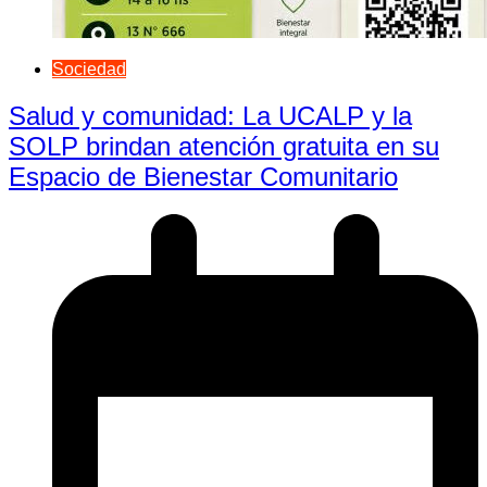
Sociedad
Salud y comunidad: La UCALP y la
SOLP brindan atención gratuita en su
Espacio de Bienestar Comunitario