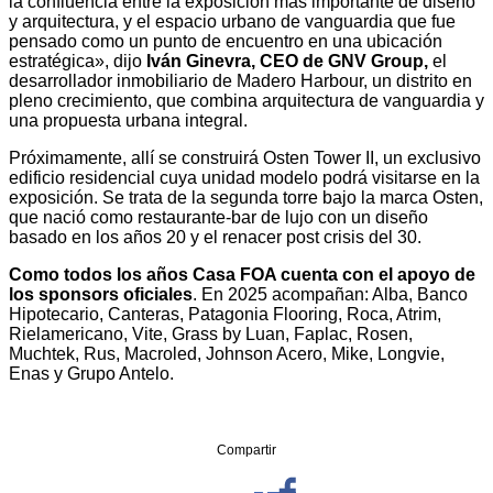
la confluencia entre la exposición más importante de diseño
y arquitectura, y el espacio urbano de vanguardia que fue
pensado como un punto de encuentro en una ubicación
estratégica», dijo
Iván Ginevra, CEO de GNV Group,
el
desarrollador inmobiliario de Madero Harbour, un distrito en
pleno crecimiento, que combina arquitectura de vanguardia y
una propuesta urbana integral.
Próximamente, allí se construirá Osten Tower II, un exclusivo
edificio residencial cuya unidad modelo podrá visitarse en la
exposición. Se trata de la segunda torre bajo la marca Osten,
que nació como restaurante-bar de lujo con un diseño
basado en los años 20 y el renacer post crisis del 30.
Como todos los años Casa FOA cuenta con el apoyo de
los sponsors oficiales
. En 2025 acompañan: Alba, Banco
Hipotecario, Canteras, Patagonia Flooring, Roca, Atrim,
Rielamericano, Vite, Grass by Luan, Faplac, Rosen,
Muchtek, Rus, Macroled, Johnson Acero, Mike, Longvie,
Enas y Grupo Antelo.
Compartir