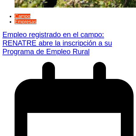
Campo
Empresas
Empleo registrado en el campo:
RENATRE abre la inscripción a su
Programa de Empleo Rural