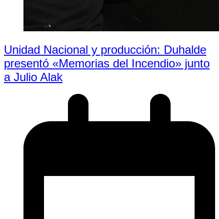
Unidad Nacional y producción: Duhalde
presentó «Memorias del Incendio» junto
a Julio Alak