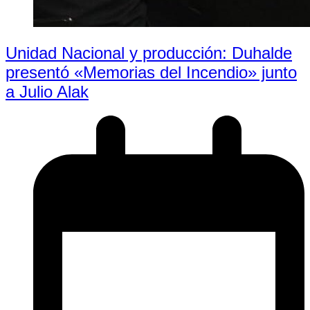
Unidad Nacional y producción: Duhalde
presentó «Memorias del Incendio» junto
a Julio Alak