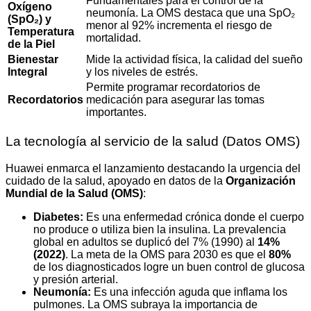
Fundamentales para el control de la
Oxígeno
neumonía. La OMS destaca que una SpO₂
(SpO₂) y
menor al 92% incrementa el riesgo de
Temperatura
mortalidad.
de la Piel
Bienestar
Mide la actividad física, la calidad del sueño
Integral
y los niveles de estrés.
Permite programar recordatorios de
Recordatorios
medicación para asegurar las tomas
importantes.
La tecnología al servicio de la salud (Datos OMS)
Huawei enmarca el lanzamiento destacando la urgencia del
cuidado de la salud, apoyado en datos de la
Organización
Mundial de la Salud (OMS)
:
Diabetes:
Es una enfermedad crónica donde el cuerpo
no produce o utiliza bien la insulina. La prevalencia
global en adultos se duplicó del 7% (1990) al
14%
(2022)
. La meta de la OMS para 2030 es que el
80%
de los diagnosticados logre un buen control de glucosa
y presión arterial.
Neumonía:
Es una infección aguda que inflama los
pulmones. La OMS subraya la importancia de